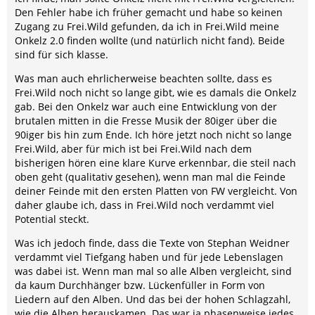
Den Fehler habe ich früher gemacht und habe so keinen
Zugang zu Frei.Wild gefunden, da ich in Frei.Wild meine
Onkelz 2.0 finden wollte (und natürlich nicht fand). Beide
sind für sich klasse.
Was man auch ehrlicherweise beachten sollte, dass es
Frei.Wild noch nicht so lange gibt, wie es damals die Onkelz
gab. Bei den Onkelz war auch eine Entwicklung von der
brutalen mitten in die Fresse Musik der 80iger über die
90iger bis hin zum Ende. Ich höre jetzt noch nicht so lange
Frei.Wild, aber für mich ist bei Frei.Wild nach dem
bisherigen hören eine klare Kurve erkennbar, die steil nach
oben geht (qualitativ gesehen), wenn man mal die Feinde
deiner Feinde mit den ersten Platten von FW vergleicht. Von
daher glaube ich, dass in Frei.Wild noch verdammt viel
Potential steckt.
Was ich jedoch finde, dass die Texte von Stephan Weidner
verdammt viel Tiefgang haben und für jede Lebenslagen
was dabei ist. Wenn man mal so alle Alben vergleicht, sind
da kaum Durchhänger bzw. Lückenfüller in Form von
Liedern auf den Alben. Und das bei der hohen Schlagzahl,
wie die Alben herauskamen. Das war ja phasenweise jedes