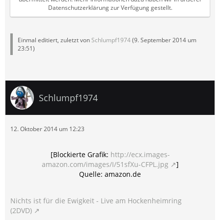
Datenschutzerklärung zur Verfügung gestellt.
Einmal editiert, zuletzt von
Schlumpf1974
(
9. September 2014 um
23:51
)
Schlumpf1974
12. Oktober 2014 um 12:23
[Blockierte Grafik:
http://ecx.images-
amazon.com/images/I/51sfXu-CFPL.jpg
]
Quelle: amazon.de
Nichts ist für die Ewigkeit - Live am Hockenheimring
(2DVD)