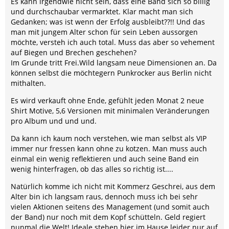
Es kann irgendwie nicht sein, dass eine Band sich so billig
und durchschaubar vermarktet. Klar macht man sich
Gedanken; was ist wenn der Erfolg ausbleibt??!! Und das
man mit jungem Alter schon für sein Leben aussorgen
möchte, versteh ich auch total. Muss das aber so vehement
auf Biegen und Brechen geschehen?
Im Grunde tritt Frei.Wild langsam neue Dimensionen an. Da
können selbst die möchtegern Punkrocker aus Berlin nicht
mithalten.
Es wird verkauft ohne Ende, gefühlt jeden Monat 2 neue
Shirt Motive, 5,6 Versionen mit minimalen Veränderungen
pro Album und und und.
Da kann ich kaum noch verstehen, wie man selbst als VIP
immer nur fressen kann ohne zu kotzen. Man muss auch
einmal ein wenig reflektieren und auch seine Band ein
wenig hinterfragen, ob das alles so richtig ist....
Natürlich komme ich nicht mit Kommerz Geschrei, aus dem
Alter bin ich langsam raus, dennoch muss ich bei sehr
vielen Aktionen seitens des Management (und somit auch
der Band) nur noch mit dem Kopf schütteln. Geld regiert
nunmal die Welt! Ideale stehen hier im Hause leider nur auf