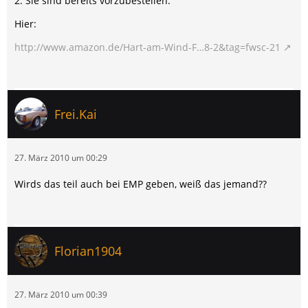
2. Sie sind bereits vorzubestellen.
Hier:
http://www.amazon.de/Hart-am-Wind-F…8-2&tag=fwsc-21
Frei.Kai
27. März 2010 um 00:29
Wirds das teil auch bei EMP geben, weiß das jemand??
Florian1904
27. März 2010 um 00:39