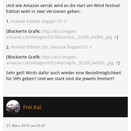
Und wie Amazon verrät, wird es die Hart am Wind Festival
Edition wohl in zwei Versionen geben:
1.
Festival Edition Doppel CD
[Blockierte Grafik:
http://ecx.images-
amazon.com/images/I/51lIKUxsXUL._SL500_AA300_.jpg
]
2.
Festival Edition Ltd. Seesack Doppel CD
[Blockierte Grafik:
http://ecx.images-
amazon.com/images/I/51j4Hp54p5L._SL500_AA300_.jpg
]
Sehr geil! Wirds dafür auch wieder eine Bestellmöglichkeit
für VIPs geben? Und wie stark sind die jeweils limitiert?
Frei.Kai
27. März 2010 um 01:01