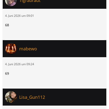
Tigrabraut
4. Juni 2026 um 09:01
68
mabewo
4. Juni 2026 um 09:24
69
Lisa_Gun112