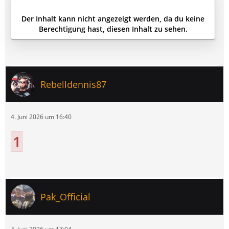
Der Inhalt kann nicht angezeigt werden, da du keine
Berechtigung hast, diesen Inhalt zu sehen.
Rebelldennis87
4. Juni 2026 um 16:40
1
Pak_Official