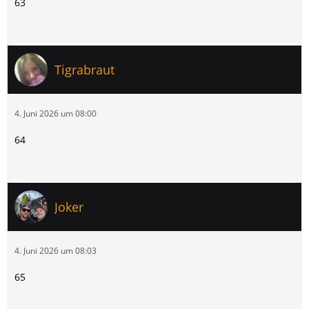
63
Tigrabraut
4. Juni 2026 um 08:00
64
Joker
4. Juni 2026 um 08:03
65