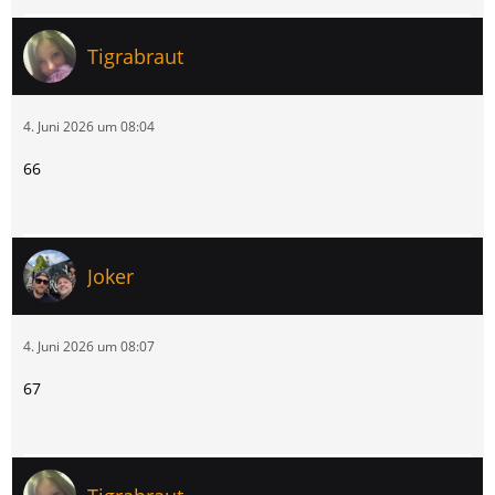
Tigrabraut
4. Juni 2026 um 08:04
66
Joker
4. Juni 2026 um 08:07
67