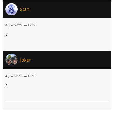
Stan
4. Juni 2026 um 19:18
7
Joker
4. Juni 2026 um 19:18
8