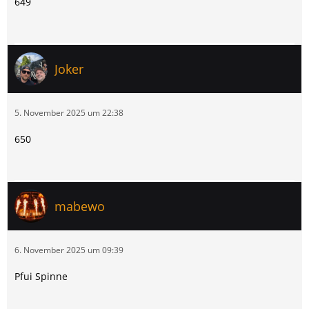
649
Joker
5. November 2025 um 22:38
650
mabewo
6. November 2025 um 09:39
Pfui Spinne