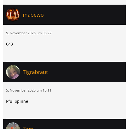
mabewo
5. November 2025 um 08:22
643
Tigrabraut
5. November 2025 um 15:11
Pfui Spinne