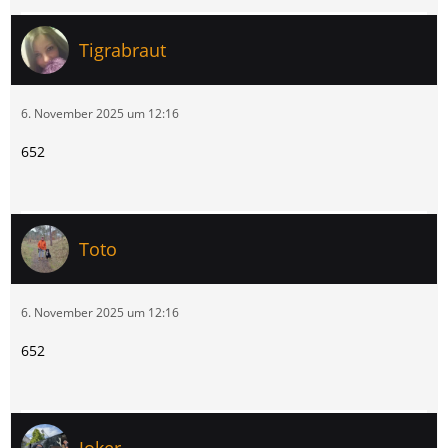
Tigrabraut
6. November 2025 um 12:16
652
Toto
6. November 2025 um 12:16
652
Joker