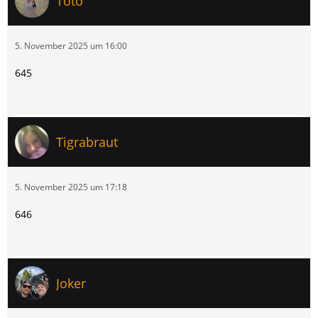
Toto
5. November 2025 um 16:00
645
Tigrabraut
5. November 2025 um 17:18
646
Joker