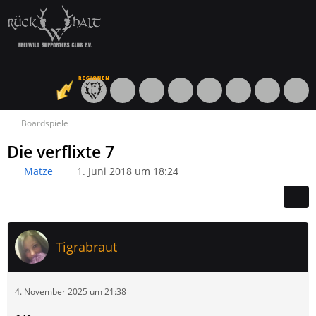
Boardspiele
Die verflixte 7
Matze
1. Juni 2018 um 18:24
Tigrabraut
4. November 2025 um 21:38