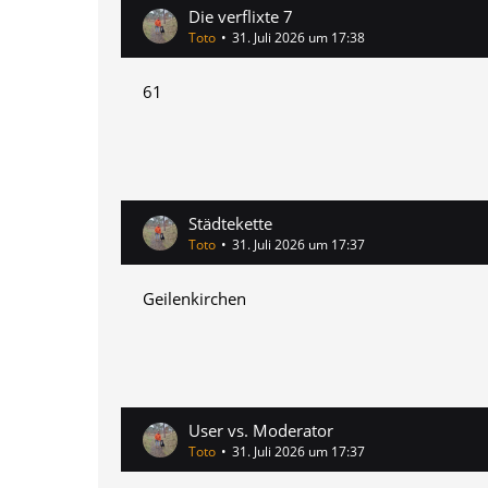
Die verflixte 7
Toto
31. Juli 2026 um 17:38
61
Städtekette
Toto
31. Juli 2026 um 17:37
Geilenkirchen
User vs. Moderator
Toto
31. Juli 2026 um 17:37