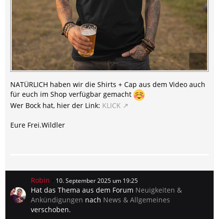
NATÜRLICH haben wir die Shirts + Cap aus dem Video auch
für euch im Shop verfügbar gemacht
Wer Bock hat, hier der Link:
KLICK
Eure Frei.Wildler
Robin
10. September 2025 um 19:25
Hat das Thema aus dem Forum
Neuigkeiten &
Ankündigungen
nach
News & Allgemeines
verschoben.