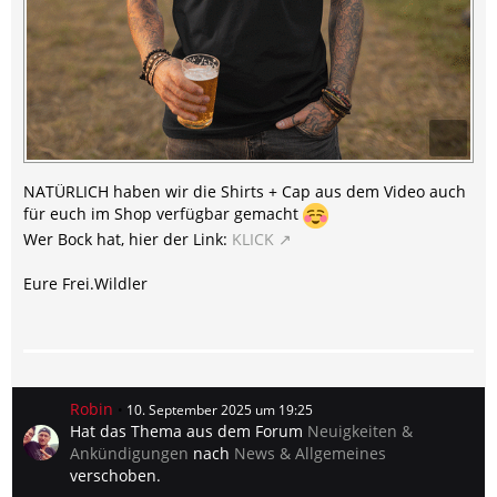
NATÜRLICH haben wir die Shirts + Cap aus dem Video auch
für euch im Shop verfügbar gemacht
Wer Bock hat, hier der Link:
KLICK
Eure Frei.Wildler
Robin
10. September 2025 um 19:25
Hat das Thema aus dem Forum
Neuigkeiten &
Ankündigungen
nach
News & Allgemeines
verschoben.