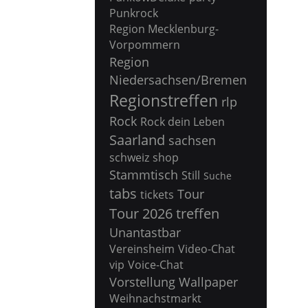
Punkrock
Region Mecklenburg-
Vorpommern
Region
Niedersachsen/Bremen
Regionstreffen
rlp
Rock
Rock dein Leben
Saarland
sachsen
schweiz
shop
Stammtisch
Still
Suche
tabs
Tour
tickets
Tour 2026
treffen
Unantastbar
Vereinsheim
Video-Chat
vip
Voice-Chat
Vorstellung
Wallpaper
Weihnachstmarkt