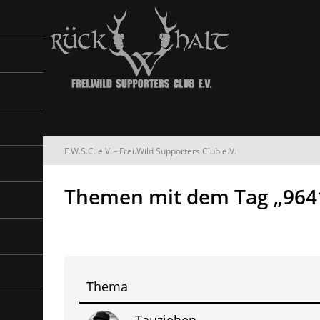
F.W.S.C. e.V. - Frei.Wild Supporters Club e.V.
Themen mit dem Tag „964
Thema
Tauziehen