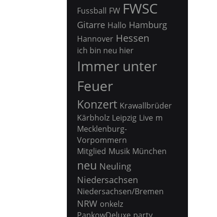
FWSC
Fussball
FW
Gitarre
Hamburg
Hallo
Hessen
Hannover
ich bin neu hier
Immer unter
Feuer
Konzert
Krawallbrüder
Kärbholz
Leipzig
Live
m
Mecklenburg-
Vorpommern
Mitglied
Musik
München
neu
Neuling
Niedersachsen
Niedersachsen/Bremen
NRW
onkelz
PankowDeluxe
party