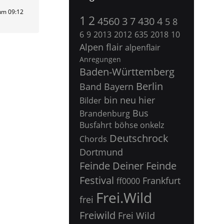
um 09:12
1
2
4560
3
7
430
4
5
8
6
9
2013
2012
635
2018
10
Alpen flair
alpenflair
Anregungen
Baden-Württemberg
Berlin
Band
Bayern
bin neu hier
Bilder
Bus
Brandenburg
Busfahrt
böhse onkelz
Deutschrock
Chords
Dortmund
Feinde Deiner Feinde
Festival
Frankfurt
ff0000
Frei.Wild
frei
Freiwild
Frei Wild