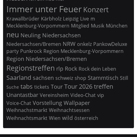
Immer unter Feuer
Konzert
Krawallbrüder
Kärbholz
Leipzig
Live
m
Mecklenburg-Vorpommern
Mitglied
Musik
München
neu
Neuling
Niedersachsen
NRW
Niedersachsen/Bremen
onkelz
PankowDeluxe
party
Punkrock
Region Mecklenburg-Vorpommern
Region Niedersachsen/Bremen
Regionstreffen
rlp
Rock
Rock dein Leben
Saarland
sachsen
Stammtisch
schweiz
shop
Still
tabs
Tour 2026
treffen
Tour
tickets
Suche
Unantastbar
Vereinsheim
Video-Chat
vip
Vorstellung
Wallpaper
Voice-Chat
Weihnachstmarkt
Weihnachtsessen
wild
Weihnachtsmarkt
Wien
österreich