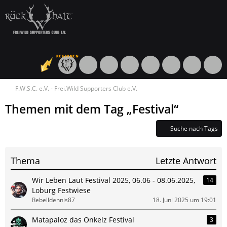
F.W.S.C. e.V. - Frei.Wild Supporters Club e.V.
Themen mit dem Tag „Festival“
Suche nach Tags
Thema
Letzte Antwort
Wir Leben Laut Festival 2025, 06.06 - 08.06.2025,
14
Loburg Festwiese
Rebelldennis87
18. Juni 2025 um 19:01
Matapaloz das Onkelz Festival
3