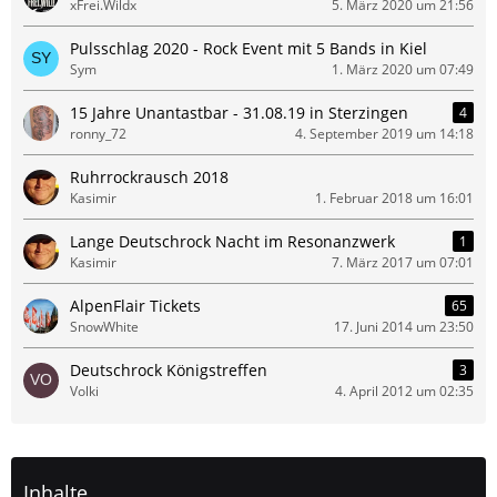
xFrei.Wildx
5. März 2020 um 21:56
Pulsschlag 2020 - Rock Event mit 5 Bands in Kiel
Sym
1. März 2020 um 07:49
15 Jahre Unantastbar - 31.08.19 in Sterzingen
4
ronny_72
4. September 2019 um 14:18
Ruhrrockrausch 2018
Kasimir
1. Februar 2018 um 16:01
Lange Deutschrock Nacht im Resonanzwerk
1
Kasimir
7. März 2017 um 07:01
AlpenFlair Tickets
65
SnowWhite
17. Juni 2014 um 23:50
Deutschrock Königstreffen
3
Volki
4. April 2012 um 02:35
Inhalte