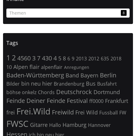
Themen
8
Tags
1
2
4560
3
7
430
4
5
8
6
9
2013
2012
635
2018
Alpen flair
10
alpenflair
Anregungen
Baden-Württemberg
Berlin
Band
Bayern
bin neu hier
Bus
Bilder
Brandenburg
Busfahrt
Deutschrock
Dortmund
böhse onkelz
Chords
Feinde Deiner Feinde
Festival
Frankfurt
ff0000
Frei.Wild
Freiwild
frei
Frei Wild
Fussball
FW
FWSC
Gitarre
Hamburg
Hallo
Hannover
Hessen
ich bin neu hier