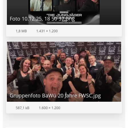
Foto 10.12.25, 18 50 37.png
1,8 MB
1.431 × 1.200
Gruppenfoto BaWü 20 Jahre FWSC.jpg
587,1 kB
1.600 × 1.200