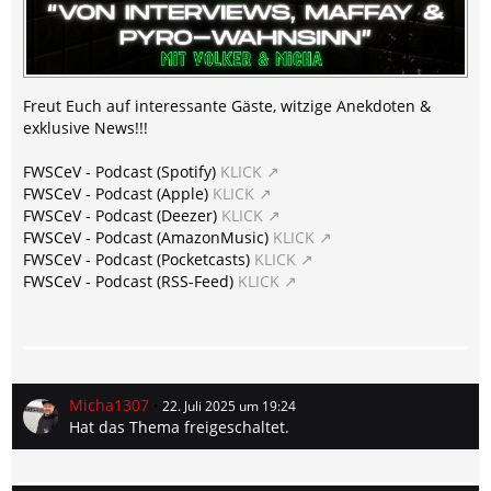
Freut Euch auf interessante Gäste, witzige Anekdoten &
exklusive News!!!
FWSCeV - Podcast (Spotify)
KLICK
FWSCeV - Podcast (Apple)
KLICK
FWSCeV - Podcast (Deezer)
KLICK
FWSCeV - Podcast (AmazonMusic)
KLICK
FWSCeV - Podcast (Pocketcasts)
KLICK
FWSCeV - Podcast (RSS-Feed)
KLICK
Micha1307
22. Juli 2025 um 19:24
Hat das Thema freigeschaltet.