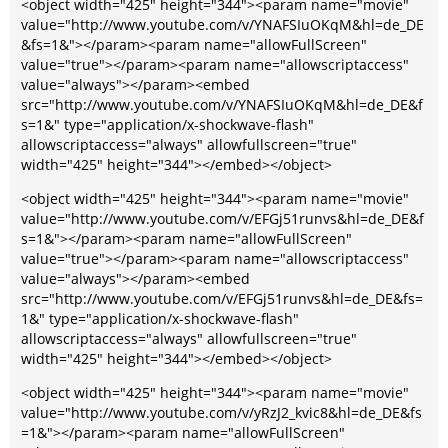
<object width="425" height="344"><param name="movie"
value="http://www.youtube.com/v/YNAFSIuOKqM&hl=de_DE
&fs=1&"></param><param name="allowFullScreen"
value="true"></param><param name="allowscriptaccess"
value="always"></param><embed
src="http://www.youtube.com/v/YNAFSIuOKqM&hl=de_DE&f
s=1&" type="application/x-shockwave-flash"
allowscriptaccess="always" allowfullscreen="true"
width="425" height="344"></embed></object>
<object width="425" height="344"><param name="movie"
value="http://www.youtube.com/v/EFGj51runvs&hl=de_DE&f
s=1&"></param><param name="allowFullScreen"
value="true"></param><param name="allowscriptaccess"
value="always"></param><embed
src="http://www.youtube.com/v/EFGj51runvs&hl=de_DE&fs=
1&" type="application/x-shockwave-flash"
allowscriptaccess="always" allowfullscreen="true"
width="425" height="344"></embed></object>
<object width="425" height="344"><param name="movie"
value="http://www.youtube.com/v/yRzJ2_kvic8&hl=de_DE&fs
=1&"></param><param name="allowFullScreen"