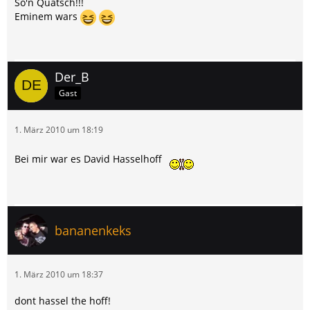
So'n Quatsch!!!
Eminem wars
Der_B
Gast
1. März 2010 um 18:19
Bei mir war es David Hasselhoff
bananenkeks
1. März 2010 um 18:37
dont hassel the hoff!