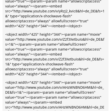
value="true"></param><param name="allowscriptaccess"
value="always"></param><embed
src="http://www.youtube.com/v/yRzJ2_kvic8&hl=de_DE&fs=1
&" type="application/x-shockwave-flash"
allowscriptaccess="always" allowfullscreen="true"
width="425" height="344"></embed></object>
<object width="425" height="344"><param name="movie"
value="http://www.youtube.com/v/Z2f3XetbuIo&hl=de_DE&f
s=1&"></param><param name="allowFullScreen"
value="true"></param><param name="allowscriptaccess"
value="always"></param><embed
src="http://www.youtube.com/v/Z2f3XetbuIo&hl=de_DE&fs=
1&" type="application/x-shockwave-flash"
allowscriptaccess="always" allowfullscreen="true"
width="425" height="344"></embed></object>
<object width="425" height="344"><param name="movie"
value="http://www.youtube.com/v/AHzMNBND6HM&hl=de_
DE&fs=1&"></param><param name="allowFullScreen"
value="true"></param><param name="allowscriptaccess"
value="always"></param><embed
src="http://www.youtube.com/v/AHzMNBND6HM&hl=de_DE