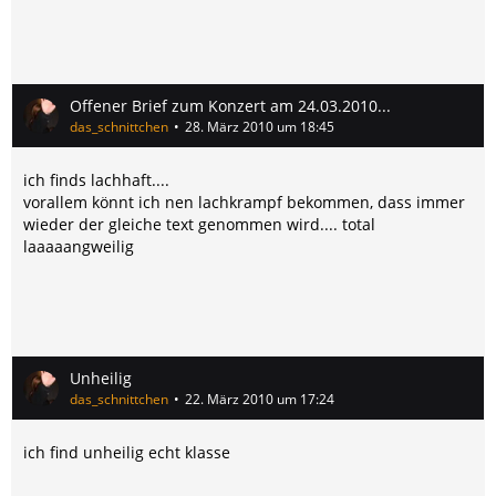
1 Königspython
(
http://de.wikipedia.org/wiki/K%C3%B6nigspython
)
1 Weißknie-Vogelspinne
Offener Brief zum Konzert am 24.03.2010...
(
http://de.wikipedia.org/wiki/Wei%C3%9Fknievogelspinn
das_schnittchen
28. März 2010 um 18:45
e
)
ich finds lachhaft....
vorallem könnt ich nen lachkrampf bekommen, dass immer
wieder der gleiche text genommen wird.... total
so ich hoffe ich habe keinen vergessen...!
laaaaangweilig
LG
Unheilig
das_schnittchen
22. März 2010 um 17:24
ich find unheilig echt klasse