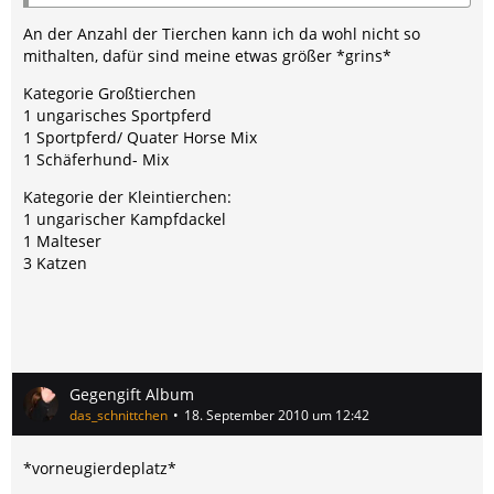
3 Zwergkanninchen
2 Frettchen
An der Anzahl der Tierchen kann ich da wohl nicht so
mithalten, dafür sind meine etwas größer *grins*
Das waren die Tiere mit Haaren, nun zu den ohne:
Kategorie Großtierchen
1 ungarisches Sportpferd
2 Bartagamen
1 Sportpferd/ Quater Horse Mix
(
http://de.wikipedia.org/wiki/Pogona_vitticeps
)
1 Schäferhund- Mix
Kategorie der Kleintierchen:
2 Große Madagaskar Taggeckos
1 ungarischer Kampfdackel
(
http://de.wikipedia.org/wiki/Phelsuma_…
1 Malteser
riensis_grandis
)
3 Katzen
3 Leopardgeckos
(
http://de.wikipedia.org/wiki/Eublepharis
)
4 Kornnattern unterschiedlichster Farbe
Gegengift Album
(
http://de.wikipedia.org/wiki/Kornnatter
)
das_schnittchen
18. September 2010 um 12:42
*vorneugierdeplatz*