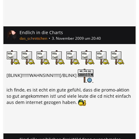
21:00 Zoey 101
21:30 Das Haus Anubis
21:45 Das Haus Anubis
22:00 America´s Next TopModel 5
23:00 40 Most Shocking Celebrity Divorces
Endlich in die Charts
0:00 Treue Tester
das_schnittchen
3. November 2009 um 20:40
0:30 BeziehungsChecker
[BLINK]!!!!!!WAHNSINN!!!!![/BLINK]
ich finde, es ist echt ein gute gefühl, dass die promo-aktion
so gut angekommen ist! und viele leute die cd nicht einfach
aus dem internet gezogen haben.