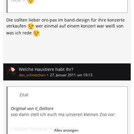
Die sollten lieber oro-pax im band-design für ihre konzerte
verkaufen
wer einmal auf einem konzert war weiß von
was ich rede
Welche Haustiere habt ihr?
das_schnittchen
27. Januar 2011 um 19:13
Zitat
Original von Il_Dottore
soo dann stell ich euch ma unseren kleinen Zoo vor:
1 Golden Retriever Rüde (5Jahre)
Alles anzeigen