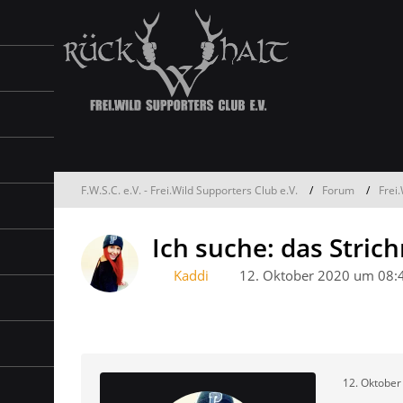
F.W.S.C. e.V. - Frei.Wild Supporters Club e.V.
Forum
Frei
Ich suche: das Str
Kaddi
12. Oktober 2020 um 08:
12. Oktober