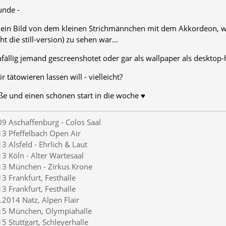
unde -
 ein Bild von dem kleinen Strichmännchen mit dem Akkordeon, w
ht die still-version) zu sehen war...
ufällig jemand gescreenshotet oder gar als wallpaper als desktop
r tätowieren lassen will - vielleicht?
ße und einen schönen start in die woche ♥
9 Aschaffenburg - Colos Saal
3 Pfeffelbach Open Air
3 Alsfeld - Ehrlich & Laut
3 Köln - Alter Wartesaal
13 München - Zirkus Krone
3 Frankfurt, Festhalle
3 Frankfurt, Festhalle
.2014 Natz, Alpen Flair
15 München, Olympiahalle
5 Stuttgart, Schleyerhalle