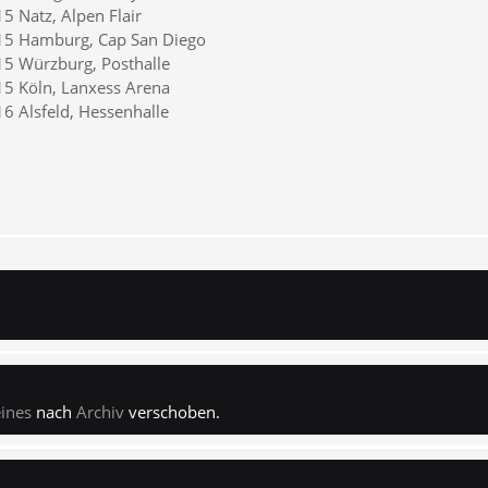
5 Natz, Alpen Flair
15 Hamburg, Cap San Diego
5 Würzburg, Posthalle
5 Köln, Lanxess Arena
6 Alsfeld, Hessenhalle
ines
nach
Archiv
verschoben.