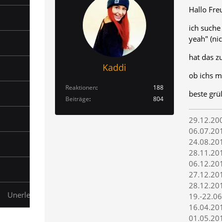
Hallo Fre
ich suche
yeah" (nic
hat das z
Kaddi
ob ichs mi
Reaktionen
188
beste grü
Beiträge
804
29.12.200
06.07.201
24.08.201
28.11.201
06.12.20
27.12.201
28.12.201
Unerledigte Themen
19.-22.06
16.04.20
01.05.201