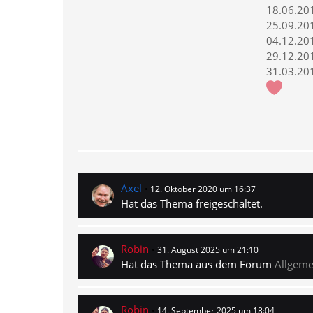
18.06.201
25.09.20
04.12.201
29.12.201
31.03.201
Axel
12. Oktober 2020 um 16:37
Hat das Thema freigeschaltet.
Robin
31. August 2025 um 21:10
Hat das Thema aus dem Forum
Allgeme
Robin
14. September 2025 um 18:04