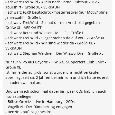
- schwarz Frei.Wild - Allein nach vorne Clubtour 2012 -
Tourshirt - Größe XL - VERKAUFT
- schwarz FEK9 Deutschrockmosterfestival (nur Motiv/ ohne
Jahreszahl) - Größe L
- schwarz Frei.Wild - Sie hat dir nen Arschtritt gegeben -
Größe XL - VERKAUFT
- schwarz Rotz und Wasser - M.I.L.F. - Größe L
- schwarz Frei.Wild - Sieger stehen da auf wo... - Größe XL
- schwarz Frei.Wild - Wir sind wieder da - Größe XL -
VERKAUFT
- schwarz Stephan Weidner - Der W, Zwo, Drei - Größe XL
Nur für
VIPS
aus Bayern: - F.W.S.C. Supporters Club Shirt -
Größe XL
Ist mir leider zu groß, sonst würde ichs nicht verkaufen,
aber liegt seit ca. 2 Jahren bei mir rum und ich hatte es erst
ein oder zweimal an.
Und wenn ich schon mal dabei bin, paar CDs hab ich auch
noch rumliegen:
- Böhse Onkelz - Live in Hamburg - 2CDs
- Vogelfrei - Der Dämmerung entgegen
- Benzin - auf los geht's los