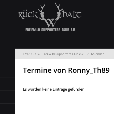
F.W.S.C. e.V. - Frei.Wild Supporters Club e.V.
Kalender
Termine von Ronny_Th89
Es wurden keine Einträge gefunden.