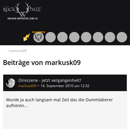
markusk09
Beiträge von markusk09
Oireszene - jetzt vergangenheit?
markusk09
16. September 2010 um 12:32
Wurde ja auch langsam mal Zeit das die Dummlaberer
aufhören...