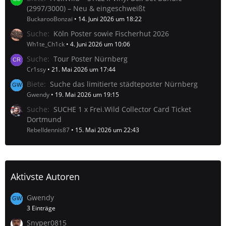
(2997/3000) – Neu & eingeschweißt
BuckarooBonzai
14. Juni 2026 um 18:22
Suche
Köln Poster sowie Fischerhut 2026
Wh1te_Ch1ck
4. Juni 2026 um 10:06
Suche
Tour Poster Nürnberg
Cr1ssy
21. Mai 2026 um 17:44
Biete
Suche das limitierte städteposter Nürnberg
Gwendy
19. Mai 2026 um 19:15
Suche
SUCHE 1 x Frei.Wild Collector Card Ticket
Dortmund
Rebelldennis87
15. Mai 2026 um 22:43
Aktivste Autoren
Gwendy
3 Einträge
Snyper0815