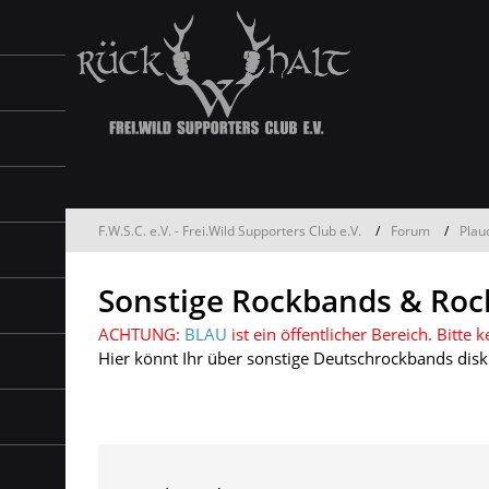
F.W.S.C. e.V. - Frei.Wild Supporters Club e.V.
Forum
Plau
Sonstige Rockbands & Rock
ACHTUNG:
BLAU
ist ein öffentlicher Bereich. Bitt
Hier könnt Ihr über sonstige Deutschrockbands disk