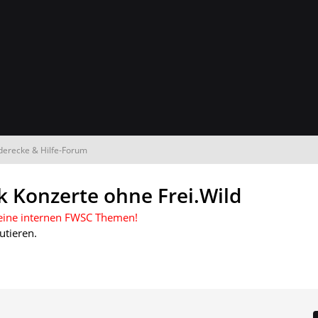
derecke & Hilfe-Forum
 Konzerte ohne Frei.Wild
e keine internen FWSC Themen!
utieren.