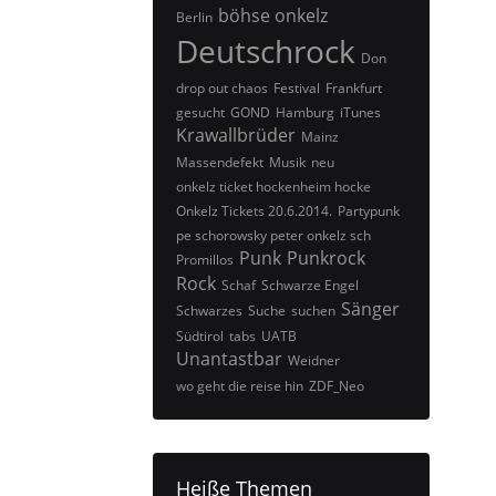
böhse onkelz
Berlin
Deutschrock
Don
drop out chaos
Festival
Frankfurt
gesucht
GOND
Hamburg
iTunes
Krawallbrüder
Mainz
Massendefekt
Musik
neu
onkelz ticket hockenheim hocke
Onkelz Tickets 20.6.2014.
Partypunk
pe schorowsky peter onkelz sch
Punk
Punkrock
Promillos
Rock
Schaf
Schwarze Engel
Sänger
Schwarzes
Suche
suchen
Südtirol
tabs
UATB
Unantastbar
Weidner
wo geht die reise hin
ZDF_Neo
Heiße Themen