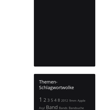
Themen-
Schlagwortwolke
1
2
3
5
4
8
2012
9mm
Apple
Band
Asyl
Bands
Bandsuche