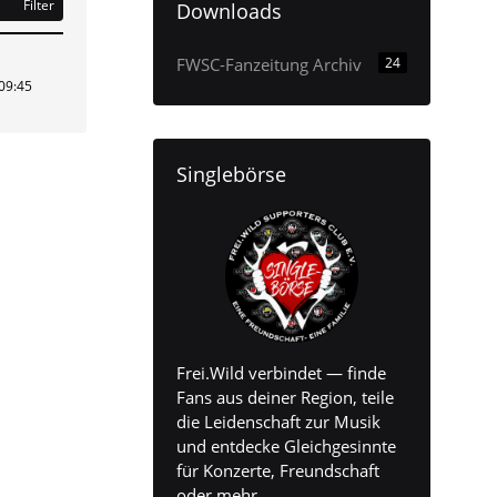
Filter
Downloads
FWSC-Fanzeitung Archiv
24
09:45
Singlebörse
Frei.Wild verbindet — finde
Fans aus deiner Region, teile
die Leidenschaft zur Musik
und entdecke Gleichgesinnte
für Konzerte, Freundschaft
oder mehr.